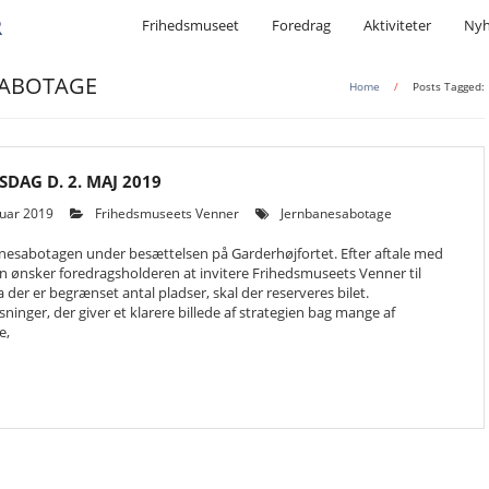
R
Frihedsmuseet
Foredrag
Aktiviteter
Nyh
SABOTAGE
Home
/
Posts Tagged:
DAG D. 2. MAJ 2019
ruar 2019
Frihedsmuseets Venner
Jernbanesabotage
nesabotagen under besættelsen på Garderhøjfortet. Efter aftale med
 ønsker foredragsholderen at invitere Frihedsmuseets Venner til
 der er begrænset antal pladser, skal der reserveres bilet.
inger, der giver et klarere billede af strategien bag mange af
e,