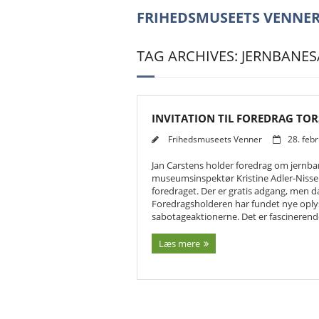
FRIHEDSMUSEETS VENNE
TAG ARCHIVES: JERNBANE
INVITATION TIL FOREDRAG TORS
Frihedsmuseets Venner
28. feb
Jan Carstens holder foredrag om jernba
museumsinspektør Kristine Adler-Nissen
foredraget. Der er gratis adgang, men da
Foredragsholderen har fundet nye oplysn
sabotageaktionerne. Det er fascinerend
Læs mere