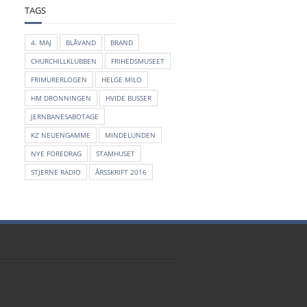
TAGS
4. MAJ
BLÅVAND
BRAND
CHURCHILLKLUBBEN
FRIHEDSMUSEET
FRIMURERLOGEN
HELGE MILO
HM DRONNINGEN
HVIDE BUSSER
JERNBANESABOTAGE
KZ NEUENGAMME
MINDELUNDEN
NYE FOREDRAG
STAMHUSET
STJERNE RADIO
ÅRSSKRIFT 2016