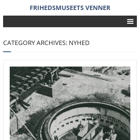
FRIHEDSMUSEETS VENNER
Frihedsmuseet
CATEGORY ARCHIVES: NYHED
Foredrag
Aktiviteter
Nyheder
Historie
Forening
- Bestyrelse
- Indmeldelse
Søg