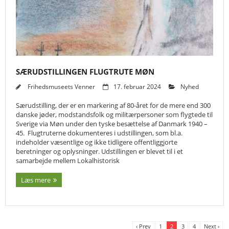
SÆRUDSTILLINGEN FLUGTRUTE MØN
Frihedsmuseets Venner
17. februar 2024
Nyhed
Særudstilling, der er en markering af 80-året for de mere end 300
danske jøder, modstandsfolk og militærpersoner som flygtede til
Sverige via Møn under den tyske besættelse af Danmark 1940 –
45. Flugtruterne dokumenteres i udstillingen, som bl.a.
indeholder væsentlige og ikke tidligere offentliggjorte
beretninger og oplysninger. Udstillingen er blevet til i et
samarbejde mellem Lokalhistorisk
Læs mere
‹ Prev
1
2
3
4
Next ›