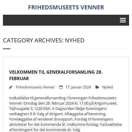
FRIHEDSMUSEETS VENNER
Frihedsmuseet
CATEGORY ARCHIVES: NYHED
Foredrag
Aktiviteter
Nyheder
VELKOMMEN TIL GENERALFORSAMLING 28.
FEBRUAR
Historie
Frihedsmuseets Venner
17. januar 2024
Nyhed
Forening
Indkaldelse til generalforsamling i foreningen Frihedsmuseets
- Bestyrelse
Venner: Onsdag den 28. februar 2024 kl. 17.00 på Krigsmuseet,
Tøjhusgade 3, 1220 Kbh. K Dagsorden ifølge foreningens
vedtægters § 8: Valg af dirigent. Aflæggelse af beretning.
- Indmeldelse
Forelæggelse af revideret årsrapport. Forslag til foreningens
aktiviteter for det kommende år. Indkomne forslag. Fastsættelse
Søg
af kontingent for det kommende år. Valg