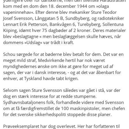
yderligere over for danskerne, men den svenske Håradsråtten
kom med en dom den 18. december 1944 om »olaga
vapeninnehav«. Efter denne blev mekaniker Sture Teodor
Josef Svensson, Långgatan 5 B, Sundbyberg, og radiotekniker
Lennart Erik Petterson, Bankvågen 6, Turebyberg, Sollentuna
Kiiping, idømt hver 75 dagbøder af 2 kroner. Deres materialer
blev »beslagtagne « men beslaglæggelsen skulle hæves, når
dommens »Udslag« var trådt i kraft.
Schou sørgede for at bøderne blev betalt for dem. Det var en
meget mild straf, Medvirkende hertil har nok været
myndighedernes ønske om ikke at gøre for meget ud af
sagen, der var i dansk interesse, - og at det var åbenbart for
enhver, at Tyskland havde tabt krigen.
Selvom sagen Sture Svensson således var gået i stå, var der
dog en stærk interesse for at redde stumperne.
Sydhavnsbataljonens folk, forhandlede videre med Svensson
om at få færdigfremstillet de 100 maskinpistoler, men chefen
for det svenske sikkerhedspoliti stoppede disse planer.
Prøveeksemplaret har dog overlevet. Her har forfatteren til