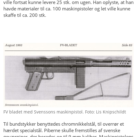
ville fortsat kunne levere 25 stk. om ugen. Han oplyste, at han
havde materialer til ca. 100 maskinpistoler og let ville kunne
skaffe til ca. 200 stk.
FV bladet med Svenssons maskinpistol. Foto: Lis Knipschildt
Til bundstykker benyttedes chromnikkelstål, til overrør et
hærdet specialstål. Piberne skulle fremstilles af svenske
geværpiper, der boredes op til 9 mm kaliber. Maskinpistolens