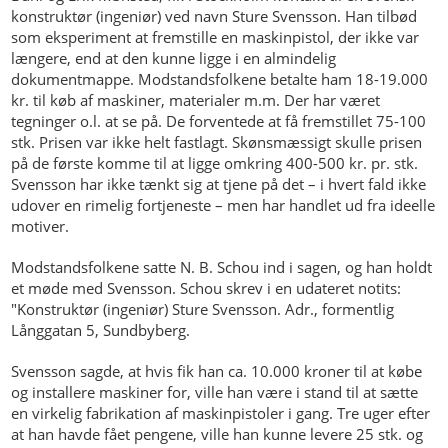
konstruktør (ingeniør) ved navn Sture Svensson. Han tilbød
som eksperiment at fremstille en maskinpistol, der ikke var
længere, end at den kunne ligge i en almindelig
dokumentmappe. Modstandsfolkene betalte ham 18-19.000
kr. til køb af maskiner, materialer m.m. Der har været
tegninger o.l. at se på. De forventede at få fremstillet 75-100
stk. Prisen var ikke helt fastlagt. Skønsmæssigt skulle prisen
på de første komme til at ligge omkring 400-500 kr. pr. stk.
Svensson har ikke tænkt sig at tjene på det – i hvert fald ikke
udover en rimelig fortjeneste – men har handlet ud fra ideelle
motiver.
Modstandsfolkene satte N. B. Schou ind i sagen, og han holdt
et møde med Svensson. Schou skrev i en udateret notits:
"Konstruktør (ingeniør) Sture Svensson. Adr., formentlig
Långgatan 5, Sundbyberg.
Svensson sagde, at hvis fik han ca. 10.000 kroner til at købe
og installere maskiner for, ville han være i stand til at sætte
en virkelig fabrikation af maskinpistoler i gang. Tre uger efter
at han havde fået pengene, ville han kunne levere 25 stk. og