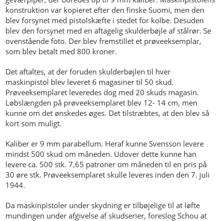
konstruktion var kopieret efter den finske Suomi, men den
blev forsynet med pistolskæfte i stedet for kolbe. Desuden
blev den forsynet med en aftagelig skulderbøjle af stålrør. Se
ovenstående foto. Der blev fremstillet et prøveeksemplar,
som blev betalt med 800 kroner.
Det aftaltes, at der foruden skulderbøjlen til hver
maskinpistol blev leveret 6 magasiner til 50 skud.
Prøveeksemplaret leveredes dog med 20 skuds magasin.
Løbslængden på prøveeksemplaret blev 12- 14 cm, men
kunne om det ønskedes øges. Det tilstræbtes, at den blev så
kort som muligt.
Kaliber er 9 mm parabellum. Heraf kunne Svensson levere
mindst 500 skud om måneden. Udover dette kunne han
levere ca. 500 stk. 7,65 patroner om måneden til en pris på
30 øre stk. Prøveeksemplaret skulle leveres inden den 7. juli
1944.
Da maskinpistoler under skydning er tilbøjelige til at løfte
mundingen under afgivelse af skudserier, foreslog Schou at