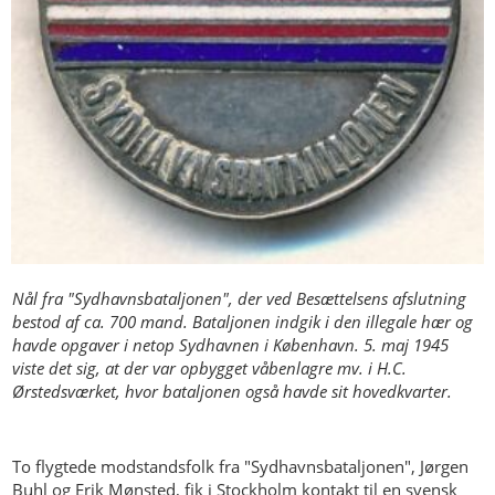
Nål fra "Sydhavnsbataljonen", der ved Besættelsens afslutning
bestod af ca. 700 mand. Bataljonen indgik i den illegale hær og
havde opgaver i netop Sydhavnen i København. 5. maj 1945
viste det sig, at der var opbygget våbenlagre mv. i H.C.
Ørstedsværket, hvor bataljonen også havde sit hovedkvarter.
To flygtede modstandsfolk fra "Sydhavnsbataljonen", Jørgen
Buhl og Erik Mønsted, fik i Stockholm kontakt til en svensk