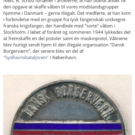
Niels. B. Schou fortæller i artiklerne, at han blandt andet fik
den opgave at skaffe våben til vores modstandsgrupper
hjemme i Danmark – gerne illegalt. Det medførte, at han kom
i forbindelse med en gruppe fra tysk fangenskab undvegne
franske krigsfanger, der handlede med "sorte" våben i
Stockholm. I løbet af foråret og sommeren 1944 lykkedes det
at fremskaffe en del pistoler samt én maskinpistol. Våbnene
blev hurtigt sendt hjem til den illegale organisation "Dansk
Borgerværn", der senere blev en del af
"Sydhavnsbataljonen"
i København.