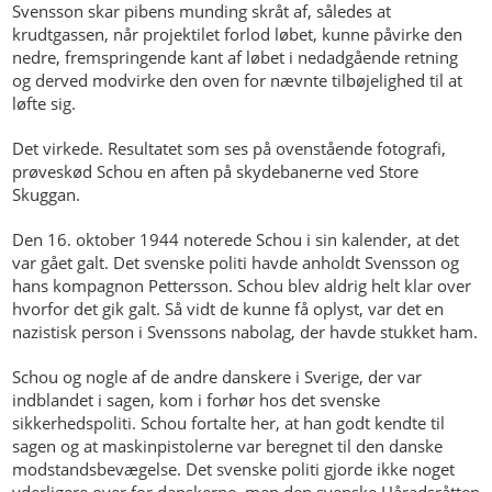
Svensson skar pibens munding skråt af, således at
krudtgassen, når projektilet forlod løbet, kunne påvirke den
nedre, fremspringende kant af løbet i nedadgående retning
og derved modvirke den oven for nævnte tilbøjelighed til at
løfte sig.
Det virkede. Resultatet som ses på ovenstående fotografi,
prøveskød Schou en aften på skydebanerne ved Store
Skuggan.
Den 16. oktober 1944 noterede Schou i sin kalender, at det
var gået galt. Det svenske politi havde anholdt Svensson og
hans kompagnon Pettersson. Schou blev aldrig helt klar over
hvorfor det gik galt. Så vidt de kunne få oplyst, var det en
nazistisk person i Svenssons nabolag, der havde stukket ham.
Schou og nogle af de andre danskere i Sverige, der var
indblandet i sagen, kom i forhør hos det svenske
sikkerhedspoliti. Schou fortalte her, at han godt kendte til
sagen og at maskinpistolerne var beregnet til den danske
modstandsbevægelse. Det svenske politi gjorde ikke noget