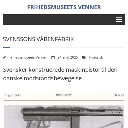
FRIHEDSMUSEETS VENNER
Frihedsmuseet
SVENSSONS VÅBENFABRIK
Foredrag
Aktiviteter
Frihedsmuseets Venner
24. maj 2025
Historisk
Nyheder
Svensker konstruerede maskinpistol til den
Historie
danske modstandsbevægelse
Forening
- Bestyrelse
- Indmeldelse
Søg